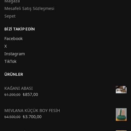
Mağaza
Mesafeli Satış Sözleşmesi
Sepet
BIZI TAKIP EDIN
Facebook
X
Instagram
TikTok
ÜRÜNLER
KAĞANI ABASI
₺
857,00
₺
1.200,00
MEVLANA KÜÇÜK BOY FESİH
₺
3.700,00
₺
4.500,00