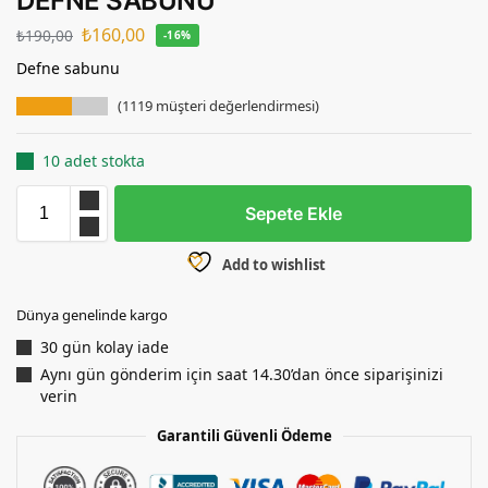
DEFNE SABUNU
₺
160,00
₺
190,00
-16%
Defne sabunu
(
1119
müşteri değerlendirmesi)
10 adet stokta
Sepete Ekle
Add to wishlist
Dünya genelinde kargo
30 gün kolay iade
Aynı gün gönderim için saat 14.30’dan önce siparişinizi
verin
Garantili Güvenli Ödeme