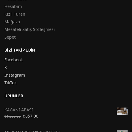
Hesabım
Kızıl Turan
Mağaza
Mesafeli Satış Sözleşmesi
Sepet
BIZI TAKIP EDIN
Facebook
X
Instagram
TikTok
ÜRÜNLER
KAĞANI ABASI
₺
857,00
₺
1.200,00