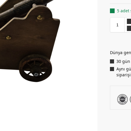
5 adet 
Dünya gen
30 gün 
Aynı gü
siparişi