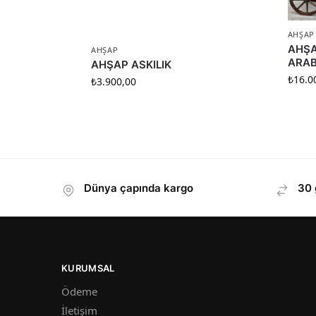
AHŞAP
AHŞA
AHŞAP
ARAB
AHŞAP ASKILIK
₺
16.0
₺
3.900,00
Dünya çapında kargo
30 
KURUMSAL
Ödeme
İletişim