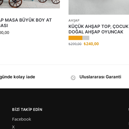
P MASA BÜYÜK BOY AT
AHŞAP
ASI
KÜÇÜK AHŞAP TOP, ÇOCUK
DOĞAL AHŞAP OYUNCAK
00,00
₺
240,00
₺
299,00
günde kolay iade
Uluslararası Garanti
BIZI TAKIP EDIN
Facebook
X