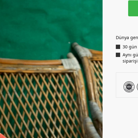
Dünya gen
30 gün 
Aynı gü
siparişi