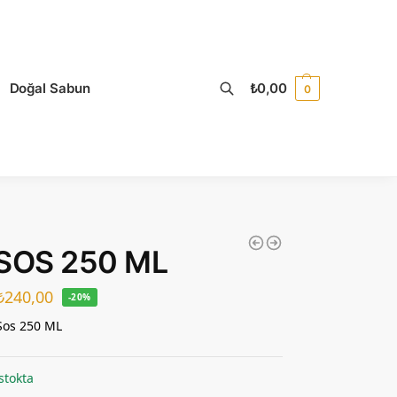
Doğal Sabun
₺
0,00
0
 SOS 250 ML
₺
240,00
-20%
Sos 250 ML
stokta