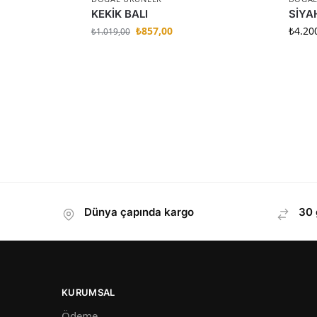
KEKİK BALI
SİYA
₺
857,00
₺
4.20
₺
1.019,00
Dünya çapında kargo
30 
KURUMSAL
Ödeme