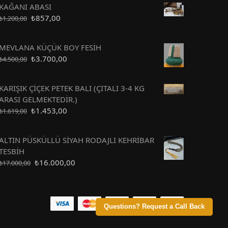
KAĞANI ABASI
₺
857,00
₺
1.200,00
MEVLANA KÜÇÜK BOY FESİH
₺
3.700,00
₺
4.500,00
KARIŞIK ÇİÇEK PETEK BALI (ÇITALI 3-4 KG
ARASI GELMEKTEDİR.)
₺
1.453,00
₺
1.619,00
ALTIN PÜSKÜLLÜ SİYAH RODAJLI KEHRİBAR
TESBİH
₺
16.000,00
₺
17.000,00
Questions? Request a Call Back