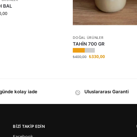
H BAL
0,00
DOĞAL ÜRÜNLER
TAHİN 700 GR
₺
330,00
₺
400,00
günde kolay iade
Uluslararası Garanti
BIZI TAKIP EDIN
Facebook