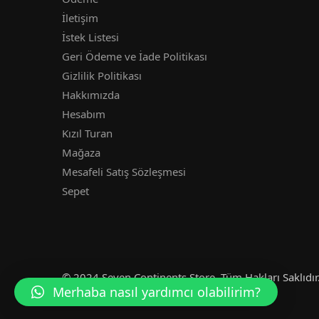
İletişim
İstek Listesi
Geri Ödeme ve İade Politikası
Gizlilik Politikası
Hakkımızda
Hesabım
Kızıl Turan
Mağaza
Mesafeli Satış Sözleşmesi
Sepet
© 2024 Seven Continents Store. Tüm Hakları Saklıdır.
Merhaba nasıl yardımcı olabilirim?
Developadam