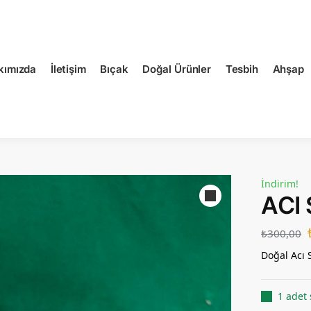
kımızda
İletişim
Bıçak
Doğal Ürünler
Tesbih
Ahşap
İndirim!
ACI
₺
300,00
Doğal Acı 
1 adet 