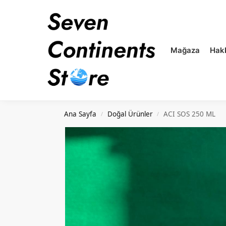
Mağaza
Hak
Ana Sayfa
Doğal Ürünler
ACI SOS 250 ML
/
/