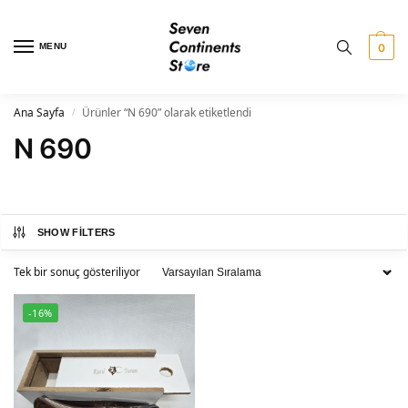
MENU
0
Ana Sayfa
Ürünler “N 690” olarak etiketlendi
/
N 690
SHOW FILTERS
Tek bir sonuç gösteriliyor
-16%