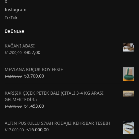
X
Instagram
TikTok
ÜRÜNLER
KAĞANI ABASI
₺
857,00
₺
1.200,00
MEVLANA KÜÇÜK BOY FESİH
₺
3.700,00
₺
4.500,00
KARIŞIK ÇİÇEK PETEK BALI (ÇITALI 3-4 KG ARASI
GELMEKTEDİR.)
₺
1.453,00
₺
1.619,00
ALTIN PÜSKÜLLÜ SİYAH RODAJLI KEHRİBAR TESBİH
₺
16.000,00
₺
17.000,00